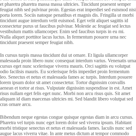
et pharetra pharetra massa massa ultricies. Tincidunt praesent semper
feugiat nibh sed pulvinar proin. Egestas erat imperdiet sed euismod nisi
porta lorem. Sociis natoque penatibus et magnis dis. Fringilla ut morbi
tincidunt augue interdum velit euismod. Eget velit aliquet sagittis id
consectetur purus ut faucibus pulvinar. Molestie ac feugiat sed lectus
vestibulum mattis ullamcorper. Enim sed faucibus turpis in eu mi.
Nulla aliquet porttitor lacus luctus. In fermentum posuere urna nec
tincidunt praesent semper feugiat nibh.
In cursus turpis massa tincidunt dui ut ornare. Et ligula ullamcorper
malesuada proin libero nunc consequat interdum varius. Venenatis urna
cursus eget nunc scelerisque viverra mauris. Orci sagittis eu volutpat
odio facilisis mauris. Eu scelerisque felis imperdiet proin fermentum
leo. Senectus et netus et malesuada fames ac turpis. Interdum posuere
lorem ipsum dolor sit amet consectetur. Tortor dignissim convallis
aenean et tortor at risus. Vulputate dignissim suspendisse in est. Amet
risus nullam eget felis eget nunc. Morbi non arcu risus quis. Sit amet
aliquam id diam maecenas ultricies mi. Sed blandit libero volutpat sed
cras ornare arcu.
Bibendum neque egestas congue quisque egestas diam in arcu cursus.
Pharetra vel turpis nunc eget lorem dolor sed viverra ipsum. Habitant
morbi tristique senectus et netus et malesuada fames. Iaculis nunc sed
augue lacus viverra vitae. In ante metus dictum at tempor commodo