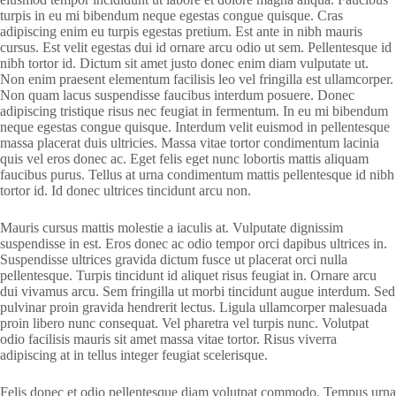
turpis in eu mi bibendum neque egestas congue quisque. Cras
adipiscing enim eu turpis egestas pretium. Est ante in nibh mauris
cursus. Est velit egestas dui id ornare arcu odio ut sem. Pellentesque id
nibh tortor id. Dictum sit amet justo donec enim diam vulputate ut.
Non enim praesent elementum facilisis leo vel fringilla est ullamcorper.
Non quam lacus suspendisse faucibus interdum posuere. Donec
adipiscing tristique risus nec feugiat in fermentum. In eu mi bibendum
neque egestas congue quisque. Interdum velit euismod in pellentesque
massa placerat duis ultricies. Massa vitae tortor condimentum lacinia
quis vel eros donec ac. Eget felis eget nunc lobortis mattis aliquam
faucibus purus. Tellus at urna condimentum mattis pellentesque id nibh
tortor id. Id donec ultrices tincidunt arcu non.
Mauris cursus mattis molestie a iaculis at. Vulputate dignissim
suspendisse in est. Eros donec ac odio tempor orci dapibus ultrices in.
Suspendisse ultrices gravida dictum fusce ut placerat orci nulla
pellentesque. Turpis tincidunt id aliquet risus feugiat in. Ornare arcu
dui vivamus arcu. Sem fringilla ut morbi tincidunt augue interdum. Sed
pulvinar proin gravida hendrerit lectus. Ligula ullamcorper malesuada
proin libero nunc consequat. Vel pharetra vel turpis nunc. Volutpat
odio facilisis mauris sit amet massa vitae tortor. Risus viverra
adipiscing at in tellus integer feugiat scelerisque.
Felis donec et odio pellentesque diam volutpat commodo. Tempus urna